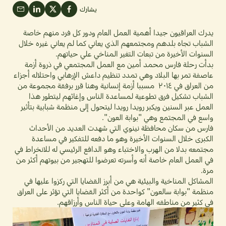
يشارك
يدرك العراقيون جيدا أهمية العمل العام ودور كل فرد منهم خاصة
الشباب تجاه بلدهم ومجتمعهم الذي يعاني كما لم يعاني غيره خلال
السنوات الأخيرة من تبعات التغير المناخي علي حياتهم.
بدأت رحلة فارس محمد أمين مع العمل المجتمعي في ذروة أزمة
عاصفة تمر بها البلاد وهي تمدد تنظيم داعش الإرهابي واحتلاله أجزاء
من العراق في ۲۰۱٤ مسببا أزمة إنسانية وهنا قرر برفقة مجموعة من
الشباب تشكيل فرق تطوعية لمساعدة الناس وإغاثهم ليتطور هذا
العمل عبر السنين ويكبر رويدا رويدا ليتحول إلى منظمة شبابية بتأثير
واسع في المجتمع وهي "بوابة العون".
فارس من سكان محافظة نينوي التي شهدت العديد من الأحداث
الكبرى خلال السنوات الأخيرة وهو ما دفعه للتفكير في مساعدة
مجتمعه بدلا من الهرب والاختباء وهو الدافع الرئيسي له للانخراط في
في العمل العام خاصة أنه وأسرته تعرضوا للتهجير من بيوتهم أكثر من
مرة.
المشاكل المناخية والبيئية هي من أبرز القضايا التي ركزوا عليها في
منظمة "بوابة سالعون" كواحدة من أكثر القضايا التي تؤثر على العراق
في كثير من مناطقه الهامة وعلى حياة الناس وأرزاقهم.