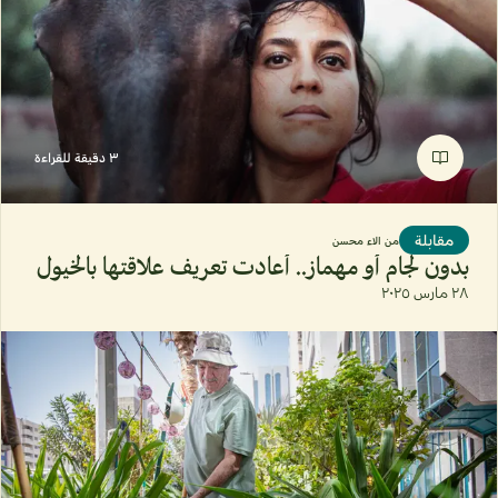
٣ دقيقة للقراءة
مقابلة
من
الاء محسن
بدون لجام أو مهماز.. أعادت تعريف علاقتها بالخيول
٢٨ مارس ٢٠٢٥