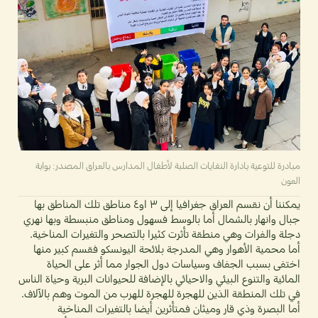
مبادرة للتوعية بادارة النفايات الصلبة لأطفال المدارس بالعراق المصدر: بوابة
العون
يمكننا أن نقسم العراق جغرافيا إلى ٣ او٤ مناطق تلك المناطق بها
جبال وانهار بالشمال أما بالوسط فسهول ومناطق منبسطة وبها نهري
دجلة والفرات وهي منطقة تأثرت كثيرا بالتصحر والتغيرات المناخية.
أما محمية الأهوار وهي المدرجة بلائحة اليونسكو فقسم كبير منها
اختفى بسبب الجفاف وسياسات دول الجوار مما أثر على الحياة
المائية والتنوع البيئي والاحيائي بالإضافة للحيوانات البرية وحياة الناس
في تلك المنطقة الذين للهجرة للهجرة للهرب من الموت وهم بالآلاف.
أما البصرة وذي قار وميثان فمتأثرين أيضا بالتغيرات المناخية