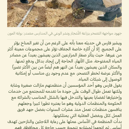
جهود مواجهة التصحر بزراعة الأشجار ونشر الوعي في المدارس مصدر: بوابة العون
ويشير فارس في حديثه معنا بأنه على الرغم من أن تغير المناخ يؤثر
على الجميع، إلا أن آثاره خاصة الجفاف تؤثر على مجموعات معينة أكثر
من غيرها، حيث يتأثر صغار المزارعين الذين يعيشون بعيدًا عن مصادر
المياه المفتوحة، مثل الأنهار، الحاجة إلى إيجاد بدائل ودفع ثمنها،
والسكان الذين يعيشون بعيدًا عن النهر هم أيضًا من بين الأكثر تضررًا
والأكثر عرضة لخطر التصحر، مع عدم وجود ري مناسب أو إمكانية
الوصول إلى شبكات المياه.
يقول فارس وهو أحد المؤسسين أن منظمتهم مازالت صغيرة وشابة
ولكنها تعمل طوال الوقت علي جودة ما تقدمه للمجتمع من خدمات
وإختيارها لقضايا بعينها والتدخل فيها بالشكل المناسب بالشراكة مع
الحكومة والمنظمات الدولية وهو ما يعتبره تطورا كبيرا وجعلهم
ينافسون منظمات تعمل منذ عشرات السنوات بفضل جهد فريق
العمل ككل وبفضل العقلية التي يمتلكونها.
بدأت المنظمة في الأساس عملها على رعاية اللاجئين والنازحين كهدف
أساسي ثم اتجهوا لمشاريع تنموية حسب حاجة كل محافظة، فهم