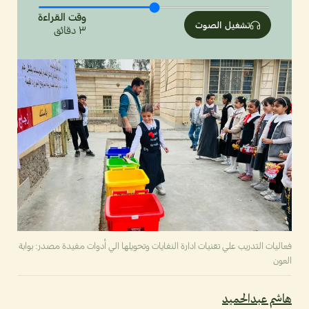
وقت القراءة
تشغيل الصوت
٣
دقائق
فعاليات التدريب علي تقنيات ادارة النفايات وتحويلها الي أدوات مفيدة مصدر: بوابة
العون
هاشم عبدالحميد