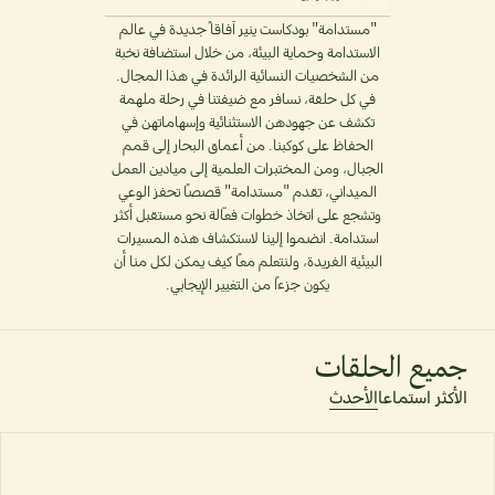
"مستدامة" بودكاست ينير آفاقاً جديدة في عالم
الاستدامة وحماية البيئة، من خلال استضافة نخبة
من الشخصيات النسائية الرائدة في هذا المجال.
في كل حلقة، نسافر مع ضيفتنا في رحلة ملهمة
تكشف عن جهودهن الاستثنائية وإسهاماتهن في
الحفاظ على كوكبنا. من أعماق البحار إلى قمم
الجبال، ومن المختبرات العلمية إلى ميادين العمل
الميداني، تقدم "مستدامة" قصصًا تحفز الوعي
وتشجع على اتخاذ خطوات فعّالة نحو مستقبل أكثر
استدامة. انضموا إلينا لاستكشاف هذه المسيرات
البيئية الفريدة، ولنتعلم معًا كيف يمكن لكل منا أن
يكون جزءًا من التغيير الإيجابي.
جميع الحلقات
الأكثر استماعا
الأحدث